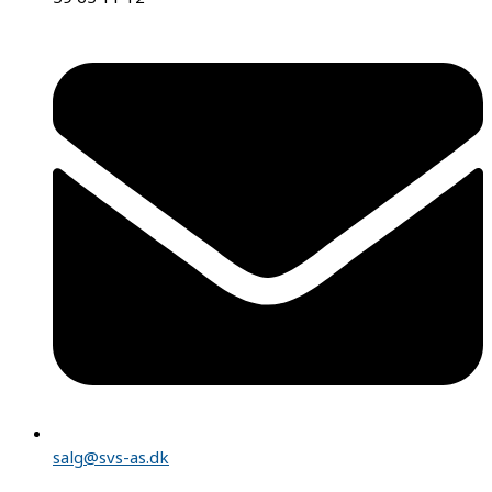
salg@svs-as.dk