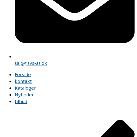
salg@svs-as.dk
Forside
kontakt
Kataloger
Nyheder
tilbud