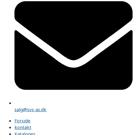
salg@svs-as.dk
Forside
kontakt
Kataloger