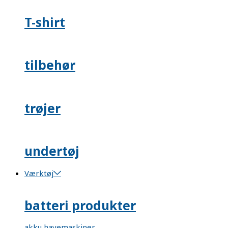
T-shirt
tilbehør
trøjer
undertøj
Værktøj
batteri produkter
akku havemaskiner