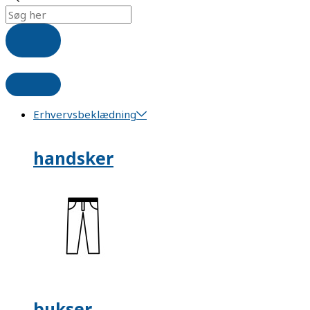
Erhvervsbeklædning
handsker
bukser