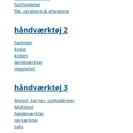
fastholdelse
file, skrabere & afgratere
håndværktøj 2
hammer
knive
koben
løsneværktøj
magneter
håndværktøj 3
Mejsel, kørner, splituddriver
Multitool
Nøgleværktøj
rørværktøj
saks