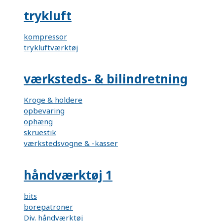
trykluft
kompressor
trykluftværktøj
værksteds- & bilindretning
Kroge & holdere
opbevaring
ophæng
skruestik
værkstedsvogne & -kasser
håndværktøj 1
bits
borepatroner
Div. håndværktøj