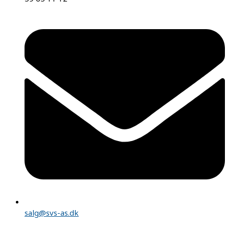
salg@svs-as.dk