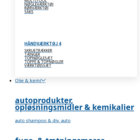
MULTITOOL
NØGLEVÆRKTØJ
RØRVÆRKTØJ
SAKS
HÅNDVÆRKTØJ 4
SKRUETRÆKKER
TÆNGER
TOPNØGLESÆT
TOPPE & TOPNØGLER
VÆRKTØJSSÆT
Olie & kemi
autoprodukter,
opløsningsmidler & kemikalier
auto shampoo & div. auto