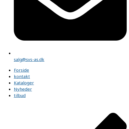
salg@svs-as.dk
Forside
kontakt
Kataloger
Nyheder
tilbud