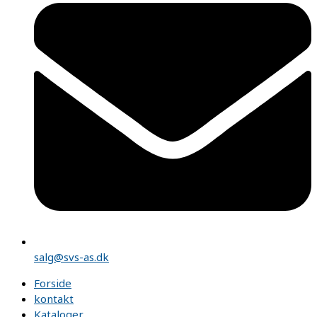
salg@svs-as.dk
Forside
kontakt
Kataloger