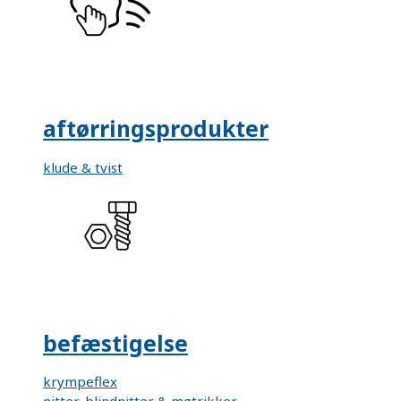
aftørringsprodukter
klude & tvist
befæstigelse
krympeflex