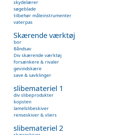
skydelærer
søgeblade
tilbehør måleinstrumenter
vaterpas
Skærende værktøj
bor
Båndsav
Div skærende værktøj
forsænkere & rivaler
gevindskære
save & savklinger
slibemateriel 1
div slibeprodukter
kopsten
lamelslibeskiver
renseskiver & vliers
slibemateriel 2
skæreskiver