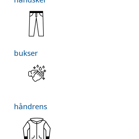
bukser
håndrens