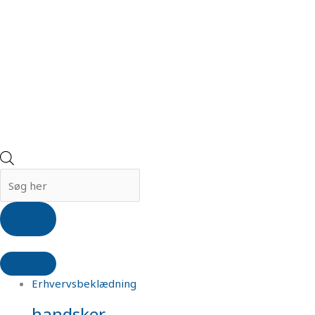
Erhvervsbeklædning
handsker