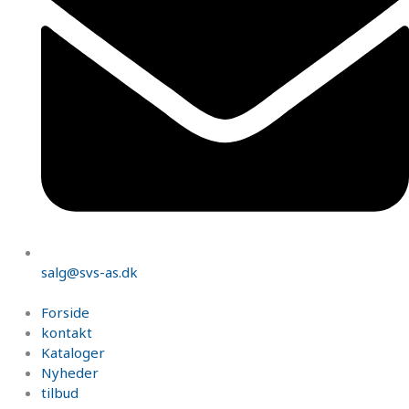
salg@svs-as.dk
Forside
kontakt
Kataloger
Nyheder
tilbud