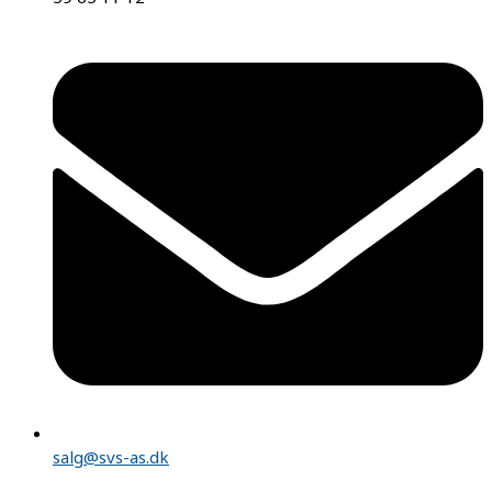
salg@svs-as.dk