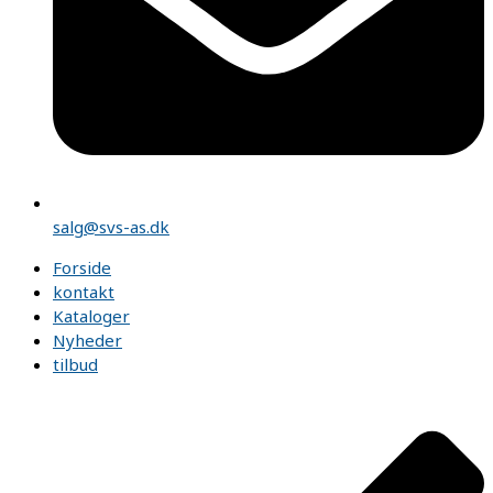
salg@svs-as.dk
Forside
kontakt
Kataloger
Nyheder
tilbud