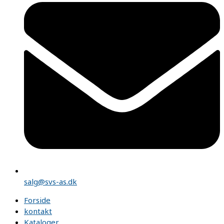
salg@svs-as.dk
Forside
kontakt
Kataloger