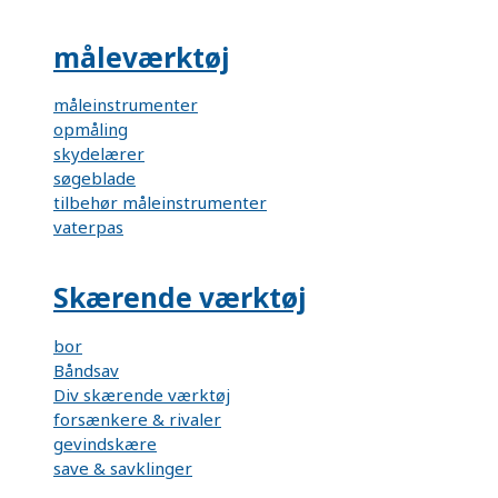
måleværktøj
måleinstrumenter
opmåling
skydelærer
søgeblade
tilbehør måleinstrumenter
vaterpas
Skærende værktøj
bor
Båndsav
Div skærende værktøj
forsænkere & rivaler
gevindskære
save & savklinger