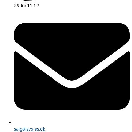
59 65 11 12
salg@svs-as.dk