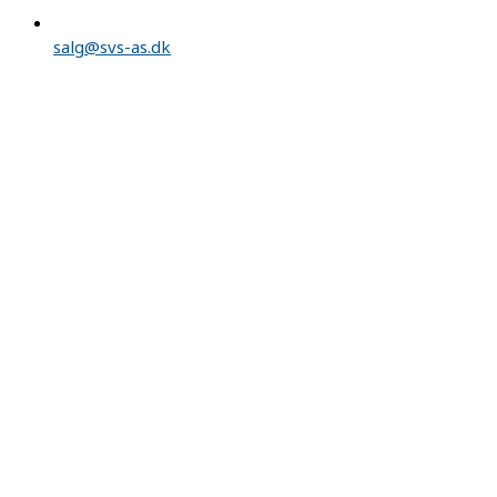
salg@svs-as.dk