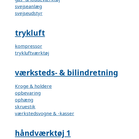
svejseanlæg
svejseudstyr
trykluft
kompressor
trykluftværktøj
værksteds- & bilindretning
Kroge & holdere
opbevaring
ophæng
skruestik
værkstedsvogne & -kasser
håndværktøj 1