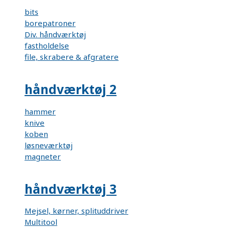
bits
borepatroner
Div. håndværktøj
fastholdelse
file, skrabere & afgratere
håndværktøj 2
hammer
knive
koben
løsneværktøj
magneter
håndværktøj 3
Mejsel, kørner, splituddriver
Multitool