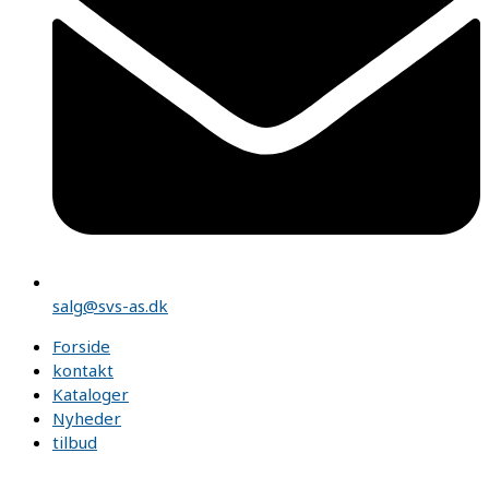
salg@svs-as.dk
Forside
kontakt
Kataloger
Nyheder
tilbud