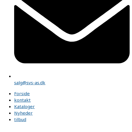
salg@svs-as.dk
Forside
kontakt
Kataloger
Nyheder
tilbud