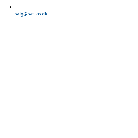
salg@svs-as.dk