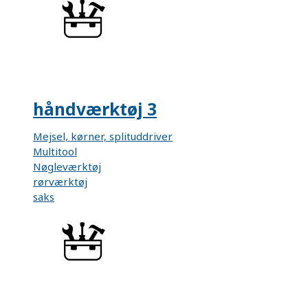
håndværktøj 3
Mejsel, kørner, splituddriver
Multitool
Nøgleværktøj
rørværktøj
saks