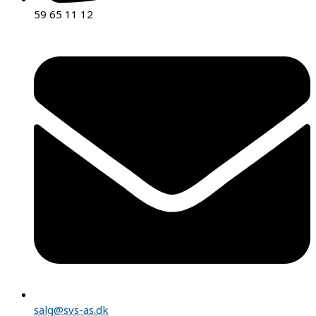
59 65 11 12
salg@svs-as.dk