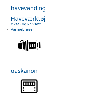
havevanding
Haveværktøj
Økse- og knivsæt
Varmeblæser
gaskanon