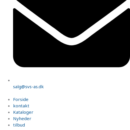
salg@svs-as.dk
Forside
kontakt
Kataloger
Nyheder
tilbud