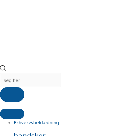
Erhvervsbeklædning
handsker