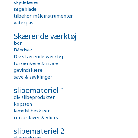
skydelærer
søgeblade
tilbehør måleinstrumenter
vaterpas
Skærende værktøj
bor
Båndsav
Div skærende værktøj
forsænkere & rivaler
gevindskære
save & savklinger
slibemateriel 1
div slibeprodukter
kopsten
lamelslibeskiver
renseskiver & vliers
slibemateriel 2
skæreskiver