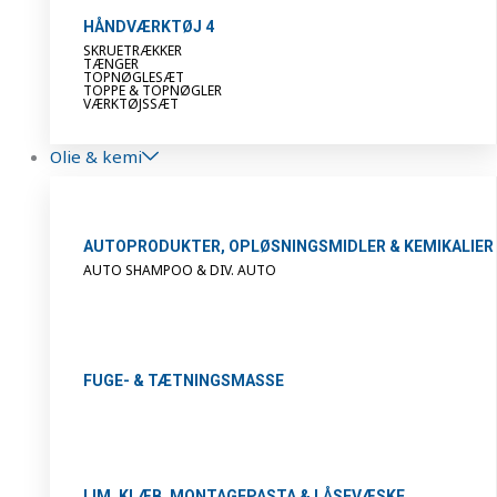
HÅNDVÆRKTØJ 4
SKRUETRÆKKER
TÆNGER
TOPNØGLESÆT
TOPPE & TOPNØGLER
VÆRKTØJSSÆT
Olie & kemi
AUTOPRODUKTER, OPLØSNINGSMIDLER & KEMIKALIER
AUTO SHAMPOO & DIV. AUTO
FUGE- & TÆTNINGSMASSE
LIM, KLÆB, MONTAGEPASTA & LÅSEVÆSKE