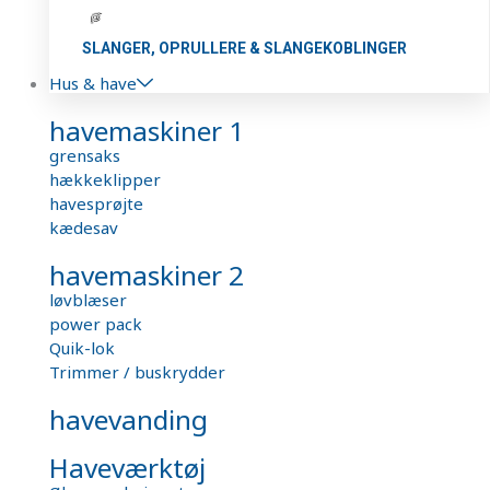
SLANGER, OPRULLERE & SLANGEKOBLINGER
Hus & have
havemaskiner 1
grensaks
hækkeklipper
havesprøjte
kædesav
havemaskiner 2
løvblæser
power pack
Quik-lok
Trimmer / buskrydder
havevanding
Haveværktøj