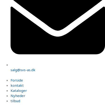
salg@svs-as.dk
Forside
kontakt
Kataloger
Nyheder
tilbud