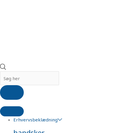
Erhvervsbeklædning
handsker