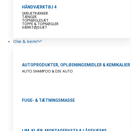
HÅNDVÆRKTØJ 4
SKRUETRÆKKER
TÆNGER
TOPNØGLESÆT
TOPPE & TOPNØGLER
VÆRKTØJSSÆT
Olie & kemi
AUTOPRODUKTER, OPLØSNINGSMIDLER & KEMIKALIER
AUTO SHAMPOO & DIV. AUTO
FUGE- & TÆTNINGSMASSE
LIM, KLÆB, MONTAGEPASTA & LÅSEVÆSKE