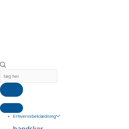
Erhvervsbeklædning
handsker