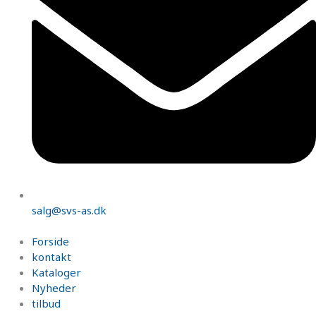
salg@svs-as.dk
Forside
kontakt
Kataloger
Nyheder
tilbud