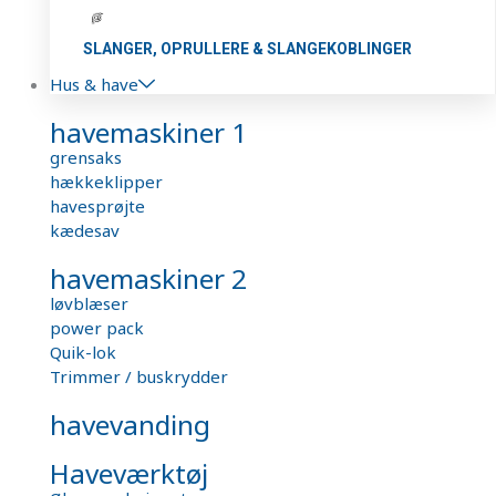
SLANGER, OPRULLERE & SLANGEKOBLINGER
Hus & have
havemaskiner 1
grensaks
hækkeklipper
havesprøjte
kædesav
havemaskiner 2
løvblæser
power pack
Quik-lok
Trimmer / buskrydder
havevanding
Haveværktøj