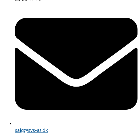
salg@svs-as.dk