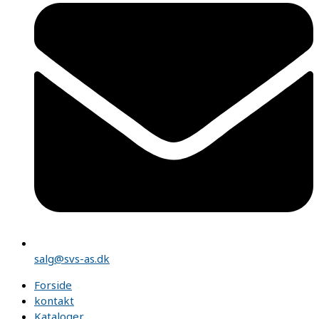
salg@svs-as.dk
Forside
kontakt
Kataloger