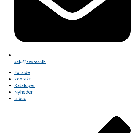
salg@svs-as.dk
Forside
kontakt
Kataloger
Nyheder
tilbud