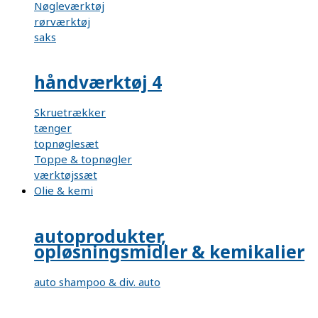
Nøgleværktøj
rørværktøj
saks
håndværktøj 4
Skruetrækker
tænger
topnøglesæt
Toppe & topnøgler
værktøjssæt
Olie & kemi
autoprodukter,
opløsningsmidler & kemikalier
auto shampoo & div. auto