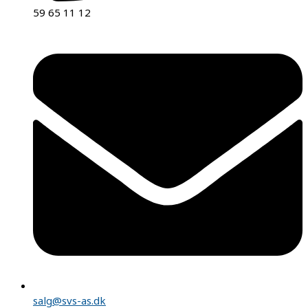
59 65 11 12
salg@svs-as.dk