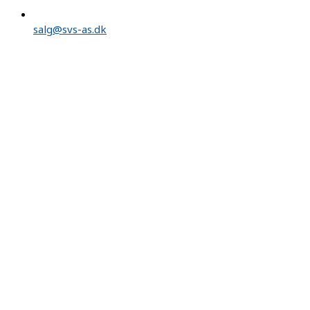
salg@svs-as.dk