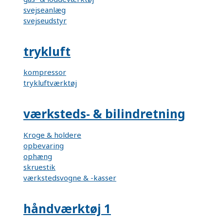
svejseanlæg
svejseudstyr
trykluft
kompressor
trykluftværktøj
værksteds- & bilindretning
Kroge & holdere
opbevaring
ophæng
skruestik
værkstedsvogne & -kasser
håndværktøj 1