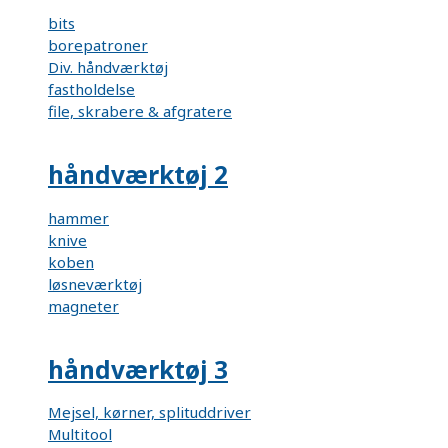
bits
borepatroner
Div. håndværktøj
fastholdelse
file, skrabere & afgratere
håndværktøj 2
hammer
knive
koben
løsneværktøj
magneter
håndværktøj 3
Mejsel, kørner, splituddriver
Multitool