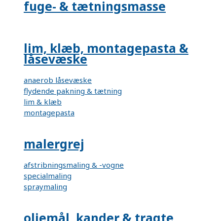
fuge- & tætningsmasse
lim, klæb, montagepasta &
låsevæske
anaerob låsevæske
flydende pakning & tætning
lim & klæb
montagepasta
malergrej
afstribningsmaling & -vogne
specialmaling
spraymaling
oliemål, kander & tragte