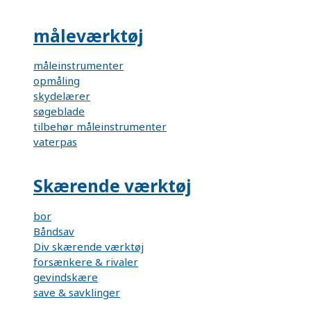
måleværktøj
måleinstrumenter
opmåling
skydelærer
søgeblade
tilbehør måleinstrumenter
vaterpas
Skærende værktøj
bor
Båndsav
Div skærende værktøj
forsænkere & rivaler
gevindskære
save & savklinger