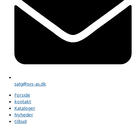
salg@svs-as.dk
Forside
kontakt
Kataloger
Nyheder
tilbud