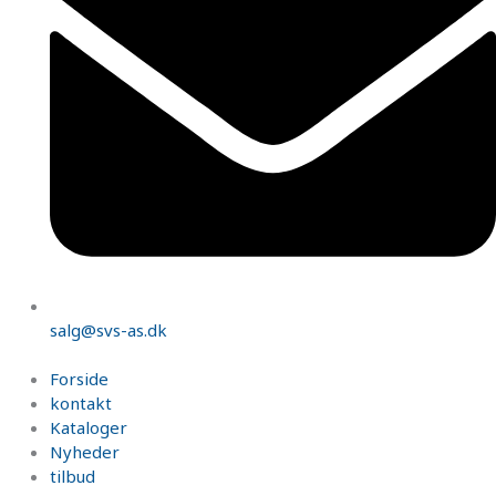
salg@svs-as.dk
Forside
kontakt
Kataloger
Nyheder
tilbud