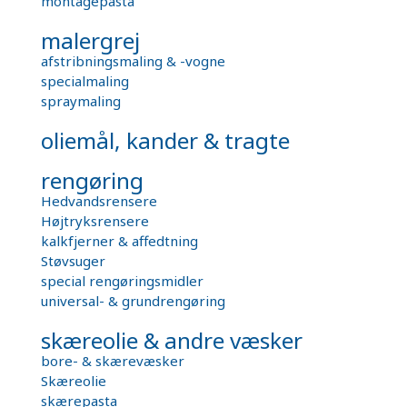
montagepasta
malergrej
afstribningsmaling & -vogne
specialmaling
spraymaling
oliemål, kander & tragte
rengøring
Hedvandsrensere
Højtryksrensere
kalkfjerner & affedtning
Støvsuger
special rengøringsmidler
universal- & grundrengøring
skæreolie & andre væsker
bore- & skærevæsker
Skæreolie
skærepasta