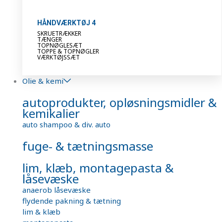
HÅNDVÆRKTØJ 4
SKRUETRÆKKER
TÆNGER
TOPNØGLESÆT
TOPPE & TOPNØGLER
VÆRKTØJSSÆT
Olie & kemi
autoprodukter, opløsningsmidler &
kemikalier
auto shampoo & div. auto
fuge- & tætningsmasse
lim, klæb, montagepasta &
låsevæske
anaerob låsevæske
flydende pakning & tætning
lim & klæb