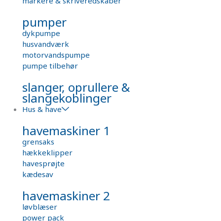
markere & skriveredskaber
pumper
dykpumpe
husvandværk
motorvandspumpe
pumpe tilbehør
slanger, oprullere &
slangekoblinger
Hus & have
havemaskiner 1
grensaks
hækkeklipper
havesprøjte
kædesav
havemaskiner 2
løvblæser
power pack