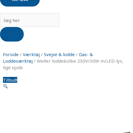
Products
search
Forside
/
Værktøj
/
Svejse & lodde
/
Gas- &
Loddeværktøj
/ Weller loddekolbe 230V/30W m/LED-lys,
lige spids
Tilbud!