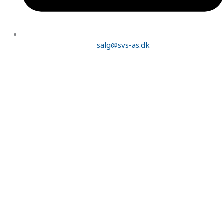
salg@svs-as.dk
Products
search