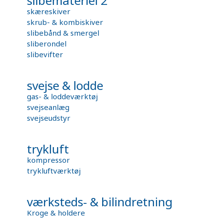
slibemateriel 2
skæreskiver
skrub- & kombiskiver
slibebånd & smergel
sliberondel
slibevifter
svejse & lodde
gas- & loddeværktøj
svejseanlæg
svejseudstyr
trykluft
kompressor
trykluftværktøj
værksteds- & bilindretning
Kroge & holdere