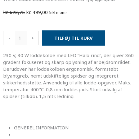
Den
Den
kr.
623,75
kr.
499,00
Inkl moms
oprindelige
aktuelle
pris
pris
var:
er:
Weller
-
+
TILFØJ TIL KURV
kr. 623,75.
kr. 499,00.
loddekolbe
230V/30W
m/LED-
230 V, 30 W loddekolbe med LED “Halo ring”, der giver 360
lys,
graders fokuseret og skarp oplysning af arbejdsområdet.
lige
Derudover har loddekolben ergonomisk, formstøbt
spids
blyantgreb, nemt udskiftelige spidser og integreret
antal
sikkerhedsstøtte. Anvendelig til alle lodde-opgaver. Maks.
temperatur 400°C. 0,8 mm loddespids. Stort udvalg af
spidser (tilkøb). 1,5 mtr. ledning.
GENEREL INFORMATION
-