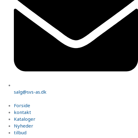
salg@svs-as.dk
Forside
kontakt
Kataloger
Nyheder
tilbud