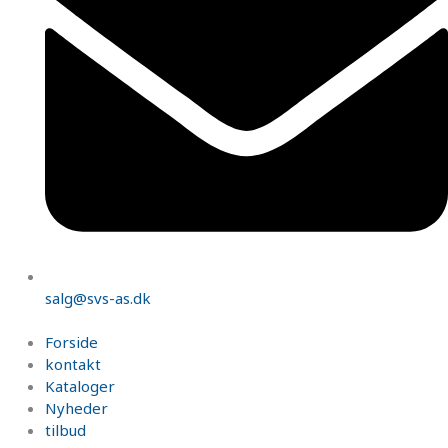
salg@svs-as.dk
Forside
kontakt
Kataloger
Nyheder
tilbud