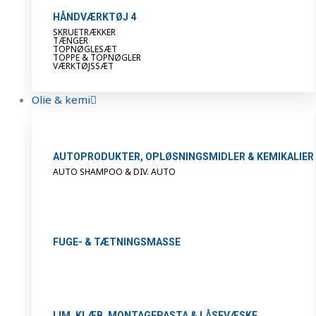
HÅNDVÆRKTØJ 4
SKRUETRÆKKER
TÆNGER
TOPNØGLESÆT
TOPPE & TOPNØGLER
VÆRKTØJSSÆT
Olie & kemi
AUTOPRODUKTER, OPLØSNINGSMIDLER & KEMIKALIER
AUTO SHAMPOO & DIV. AUTO
FUGE- & TÆTNINGSMASSE
LIM, KLÆB, MONTAGEPASTA & LÅSEVÆSKE