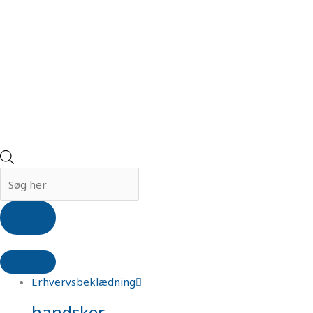
Erhvervsbeklædning
handsker