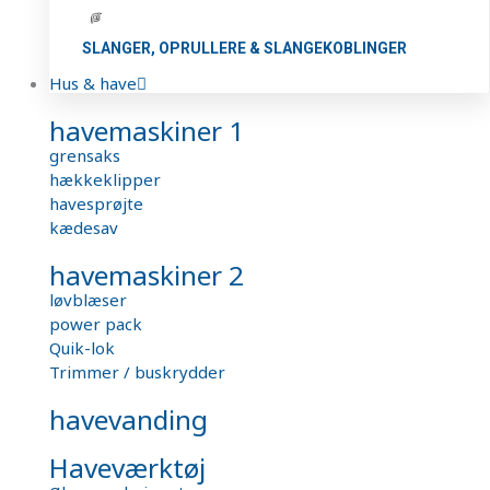
SLANGER, OPRULLERE & SLANGEKOBLINGER
Hus & have
havemaskiner 1
grensaks
hækkeklipper
havesprøjte
kædesav
havemaskiner 2
løvblæser
power pack
Quik-lok
Trimmer / buskrydder
havevanding
Haveværktøj