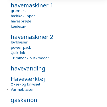
havemaskiner 1
grensaks
hækkeklipper
havesprøjte
kædesav
havemaskiner 2
løvblæser
power pack
Quik-lok
Trimmer / buskrydder
havevanding
Haveværktøj
Økse- og knivsæt
Varmeblæser
gaskanon