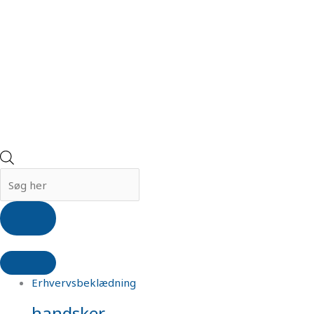
Erhvervsbeklædning
handsker