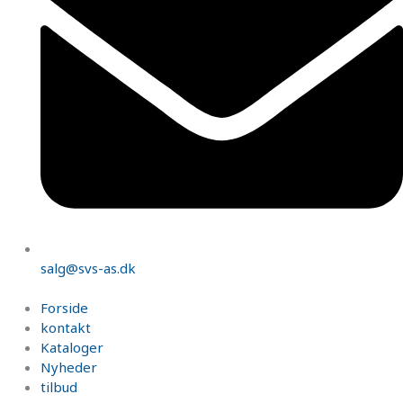
salg@svs-as.dk
Forside
kontakt
Kataloger
Nyheder
tilbud