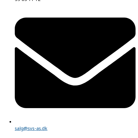
salg@svs-as.dk