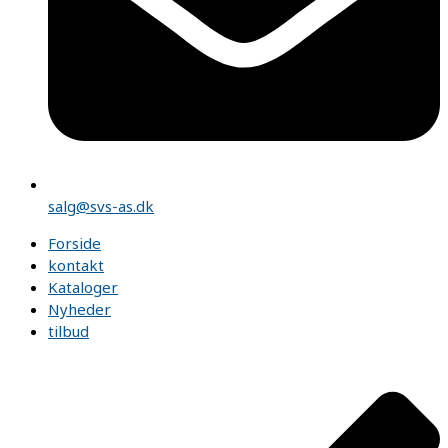
salg@svs-as.dk
Forside
kontakt
Kataloger
Nyheder
tilbud