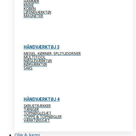
HAMMER
KNIVE
KOBEN
LØSNEVÆRKTØJ
MAGNETER
HÅNDVÆRKTØJ 3
MEJSEL, KØRNER, SPLITUDDRIVER
MULTITOOL
NØGLEVÆRKTØJ
RØRVÆRKTØJ
SAKS
HÅNDVÆRKTØJ 4
SKRUETRÆKKER
TÆNGER
TOPNØGLESÆT
TOPPE & TOPNØGLER
VÆRKTØJSSÆT
Olie & kemi