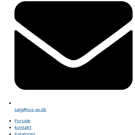
salg@svs-as.dk
Forside
kontakt
Kataloger