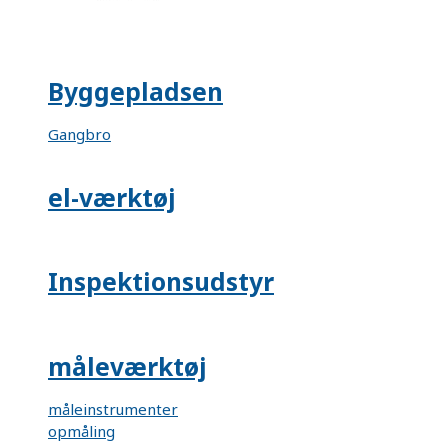
Byggepladsen
Gangbro
el-værktøj
Inspektionsudstyr
måleværktøj
måleinstrumenter
opmåling