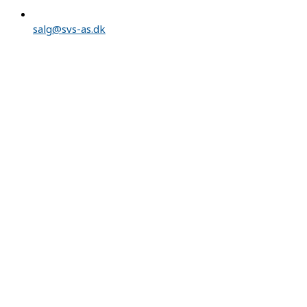
salg@svs-as.dk