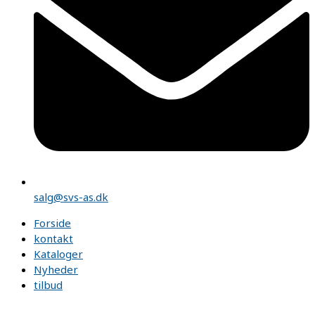
salg@svs-as.dk
Forside
kontakt
Kataloger
Nyheder
tilbud