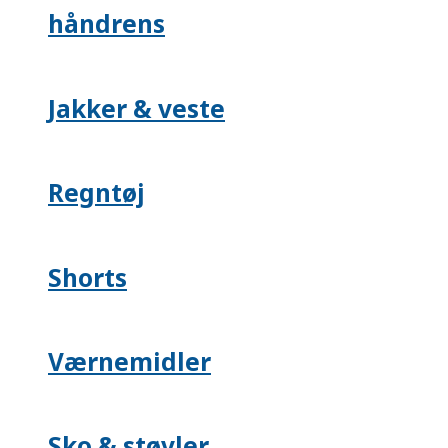
håndrens
Jakker & veste
Regntøj
Shorts
Værnemidler
Sko & støvler