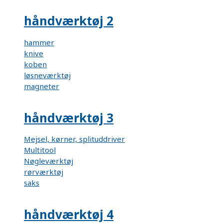
håndværktøj 2
hammer
knive
koben
løsneværktøj
magneter
håndværktøj 3
Mejsel, kørner, splituddriver
Multitool
Nøgleværktøj
rørværktøj
saks
håndværktøj 4