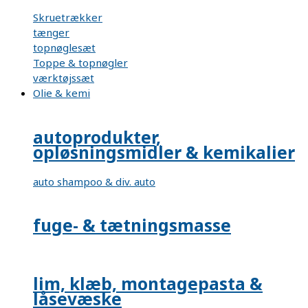
Skruetrækker
tænger
topnøglesæt
Toppe & topnøgler
værktøjssæt
Olie & kemi
autoprodukter,
opløsningsmidler & kemikalier
auto shampoo & div. auto
fuge- & tætningsmasse
lim, klæb, montagepasta &
låsevæske