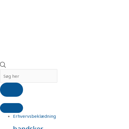
Erhvervsbeklædning
handsker