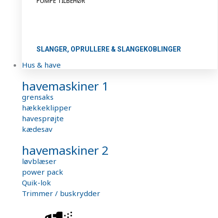
PUMPE TILBEHØR
SLANGER, OPRULLERE & SLANGEKOBLINGER
Hus & have
havemaskiner 1
grensaks
hækkeklipper
havesprøjte
kædesav
havemaskiner 2
løvblæser
power pack
Quik-lok
Trimmer / buskrydder