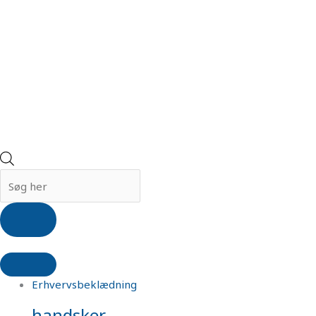
Erhvervsbeklædning
handsker