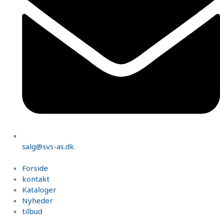
salg@svs-as.dk
Forside
kontakt
Kataloger
Nyheder
tilbud