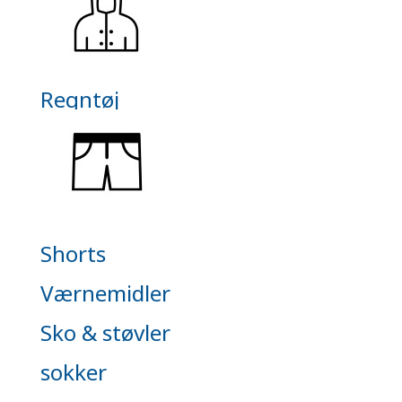
Regntøj
Shorts
Værnemidler
Sko & støvler
sokker