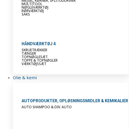
MEJSEL, KØRNER, SPLITUDDRIVER
MULTITOOL
NØGLEVÆRKTØJ
RØRVÆRKTØJ
SAKS
HÅNDVÆRKTØJ 4
SKRUETRÆKKER
TÆNGER
TOPNØGLESÆT
TOPPE & TOPNØGLER
VÆRKTØJSSÆT
Olie & kemi
AUTOPRODUKTER, OPLØSNINGSMIDLER & KEMIKALIER
AUTO SHAMPOO & DIV. AUTO