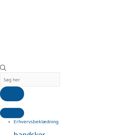
Erhvervsbeklædning
handsker