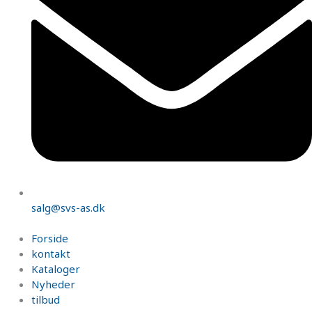
salg@svs-as.dk
Forside
kontakt
Kataloger
Nyheder
tilbud