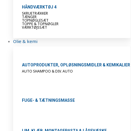
HÅNDVÆRKTØJ 4
SKRUETRÆKKER
TÆNGER
TOPNØGLESÆT
TOPPE & TOPNØGLER
VÆRKTØJSSÆT
Olie & kemi
AUTOPRODUKTER, OPLØSNINGSMIDLER & KEMIKALIER
AUTO SHAMPOO & DIV. AUTO
FUGE- & TÆTNINGSMASSE
LIM, KLÆB, MONTAGEPASTA & LÅSEVÆSKE