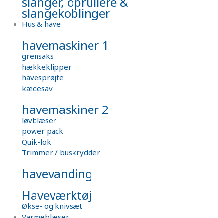
slanger, oprullere &
slangekoblinger
Hus & have
havemaskiner 1
grensaks
hækkeklipper
havesprøjte
kædesav
havemaskiner 2
løvblæser
power pack
Quik-lok
Trimmer / buskrydder
havevanding
Haveværktøj
Økse- og knivsæt
Varmeblæser