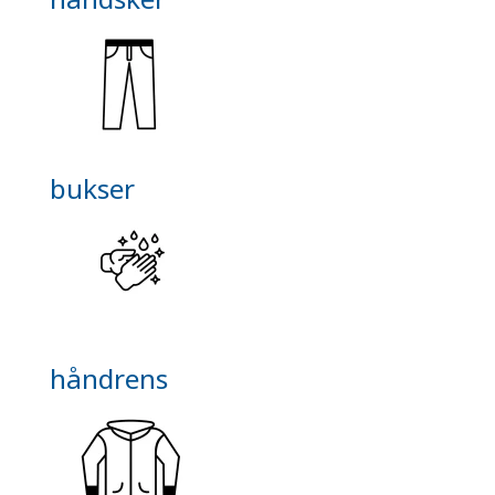
bukser
håndrens