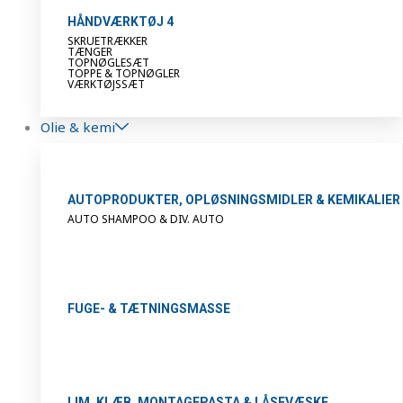
HÅNDVÆRKTØJ 4
SKRUETRÆKKER
TÆNGER
TOPNØGLESÆT
TOPPE & TOPNØGLER
VÆRKTØJSSÆT
Olie & kemi
AUTOPRODUKTER, OPLØSNINGSMIDLER & KEMIKALIER
AUTO SHAMPOO & DIV. AUTO
FUGE- & TÆTNINGSMASSE
LIM, KLÆB, MONTAGEPASTA & LÅSEVÆSKE