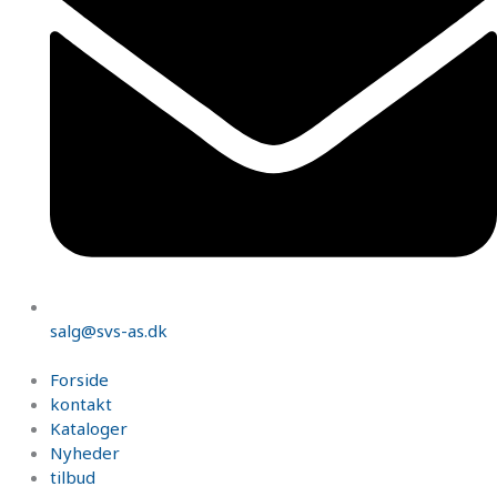
salg@svs-as.dk
Forside
kontakt
Kataloger
Nyheder
tilbud