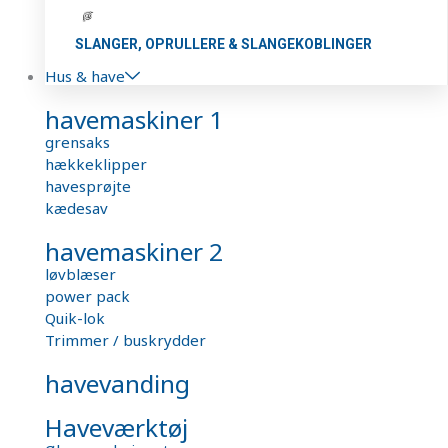
SLANGER, OPRULLERE & SLANGEKOBLINGER
Hus & have
havemaskiner 1
grensaks
hækkeklipper
havesprøjte
kædesav
havemaskiner 2
løvblæser
power pack
Quik-lok
Trimmer / buskrydder
havevanding
Haveværktøj