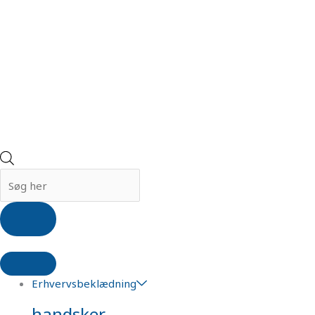
Erhvervsbeklædning
handsker