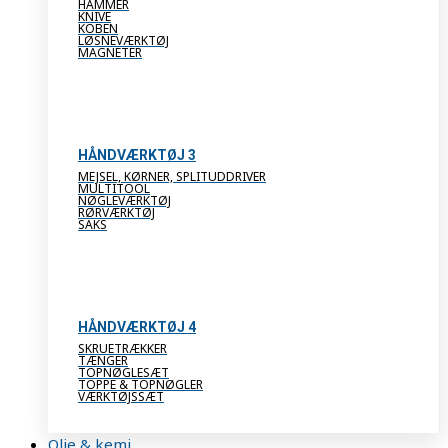
HAMMER
KNIVE
KOBEN
LØSNEVÆRKTØJ
MAGNETER
HÅNDVÆRKTØJ 3
MEJSEL, KØRNER, SPLITUDDRIVER
MULTITOOL
NØGLEVÆRKTØJ
RØRVÆRKTØJ
SAKS
HÅNDVÆRKTØJ 4
SKRUETRÆKKER
TÆNGER
TOPNØGLESÆT
TOPPE & TOPNØGLER
VÆRKTØJSSÆT
Olie & kemi