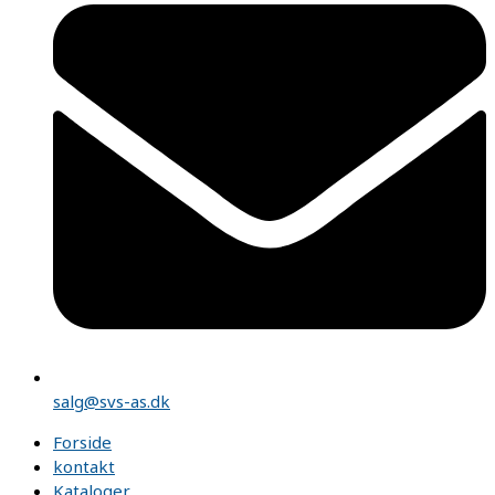
salg@svs-as.dk
Forside
kontakt
Kataloger