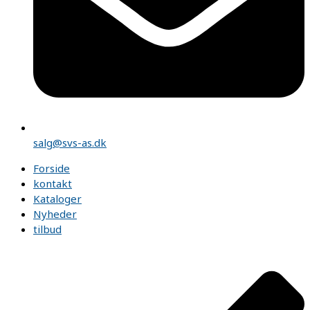
salg@svs-as.dk
Forside
kontakt
Kataloger
Nyheder
tilbud