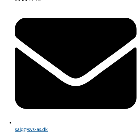
salg@svs-as.dk