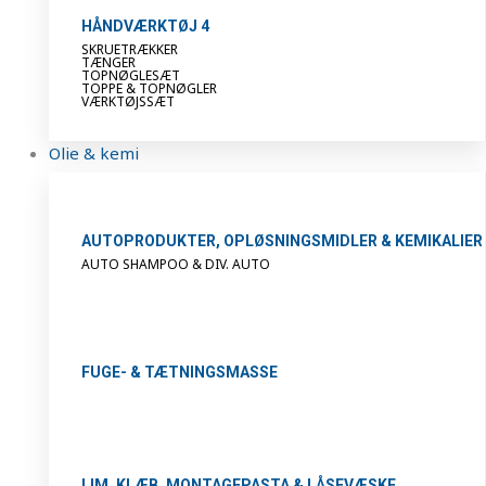
HÅNDVÆRKTØJ 4
SKRUETRÆKKER
TÆNGER
TOPNØGLESÆT
TOPPE & TOPNØGLER
VÆRKTØJSSÆT
Olie & kemi
AUTOPRODUKTER, OPLØSNINGSMIDLER & KEMIKALIER
AUTO SHAMPOO & DIV. AUTO
FUGE- & TÆTNINGSMASSE
LIM, KLÆB, MONTAGEPASTA & LÅSEVÆSKE