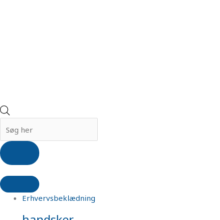
Erhvervsbeklædning
handsker