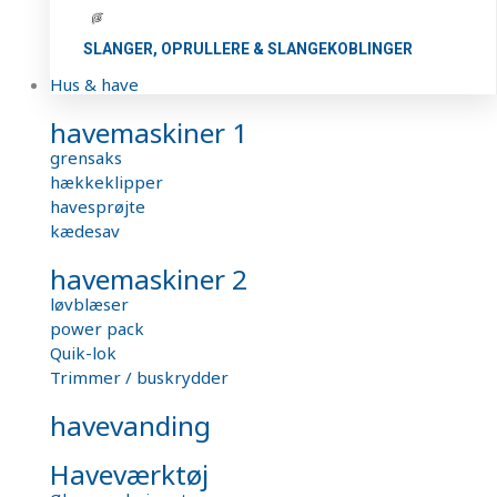
SLANGER, OPRULLERE & SLANGEKOBLINGER
Hus & have
havemaskiner 1
grensaks
hækkeklipper
havesprøjte
kædesav
havemaskiner 2
løvblæser
power pack
Quik-lok
Trimmer / buskrydder
havevanding
Haveværktøj