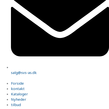
salg@svs-as.dk
Forside
kontakt
Kataloger
Nyheder
tilbud