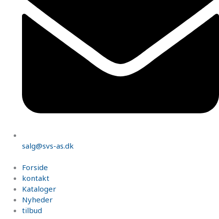
salg@svs-as.dk
Forside
kontakt
Kataloger
Nyheder
tilbud