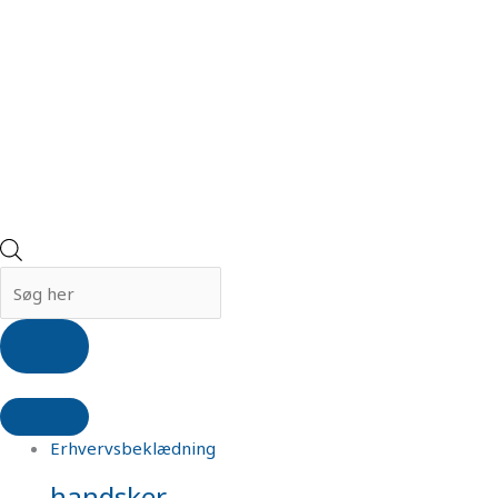
Erhvervsbeklædning
handsker