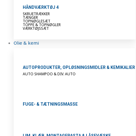
HÅNDVÆRKTØJ 4
SKRUETRÆKKER
TÆNGER
TOPNØGLESÆT
TOPPE & TOPNØGLER
VÆRKTØJSSÆT
Olie & kemi
AUTOPRODUKTER, OPLØSNINGSMIDLER & KEMIKALIER
AUTO SHAMPOO & DIV. AUTO
FUGE- & TÆTNINGSMASSE
LIM, KLÆB, MONTAGEPASTA & LÅSEVÆSKE