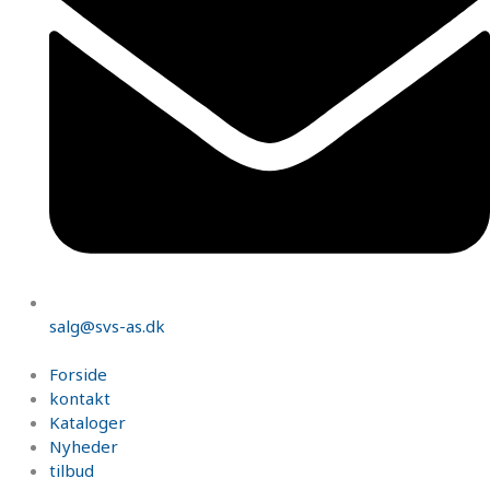
salg@svs-as.dk
Forside
kontakt
Kataloger
Nyheder
tilbud