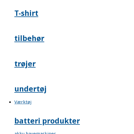
T-shirt
tilbehør
trøjer
undertøj
Værktøj
batteri produkter
akku havemaskiner