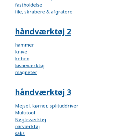
fastholdelse
file, skrabere & afgratere
håndværktøj 2
hammer
knive
koben
løsneværktøj
magneter
håndværktøj 3
Mejsel, kørner, splituddriver
Multitool
Nøgleværktøj
rørværktøj
saks