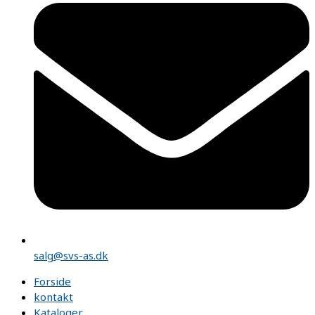
salg@svs-as.dk
Forside
kontakt
Kataloger