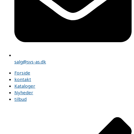
salg@svs-as.dk
Forside
kontakt
Kataloger
Nyheder
tilbud