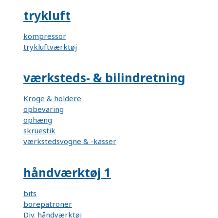
trykluft
kompressor
trykluftværktøj
værksteds- & bilindretning
Kroge & holdere
opbevaring
ophæng
skruestik
værkstedsvogne & -kasser
håndværktøj 1
bits
borepatroner
Div. håndværktøj