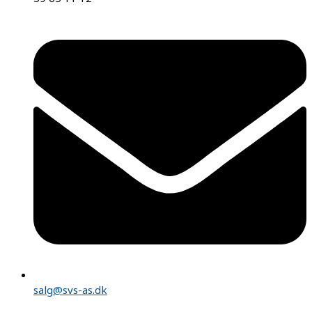
salg@svs-as.dk