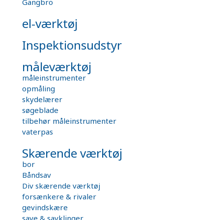
Gangbro
el-værktøj
Inspektionsudstyr
måleværktøj
måleinstrumenter
opmåling
skydelærer
søgeblade
tilbehør måleinstrumenter
vaterpas
Skærende værktøj
bor
Båndsav
Div skærende værktøj
forsænkere & rivaler
gevindskære
save & savklinger