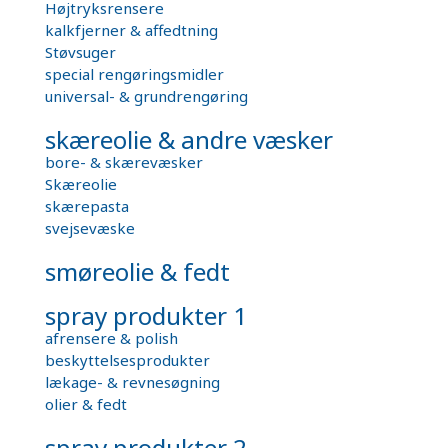
Højtryksrensere
kalkfjerner & affedtning
Støvsuger
special rengøringsmidler
universal- & grundrengøring
skæreolie & andre væsker
bore- & skærevæsker
Skæreolie
skærepasta
svejsevæske
smøreolie & fedt
spray produkter 1
afrensere & polish
beskyttelsesprodukter
lækage- & revnesøgning
olier & fedt
spray produkter 2