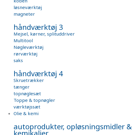
koben
løsneværktøj
magneter
håndværktøj 3
Mejsel, kørner, splituddriver
Multitool
Nøgleværktøj
rørværktøj
saks
håndværktøj 4
Skruetrækker
tænger
topnøglesæt
Toppe & topnøgler
værktøjssæt
Olie & kemi
autoprodukter, opløsningsmidler &
kemikalier