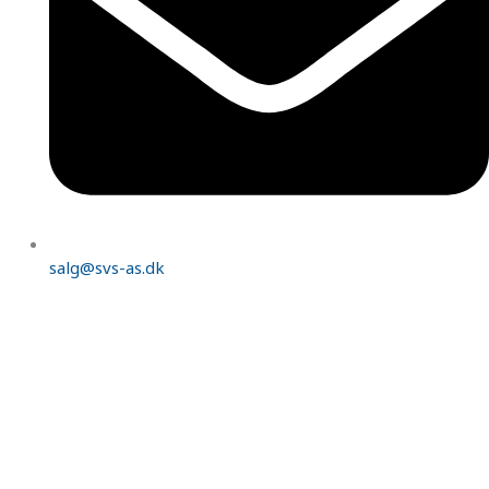
salg@svs-as.dk