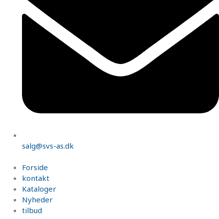
salg@svs-as.dk
Forside
kontakt
Kataloger
Nyheder
tilbud