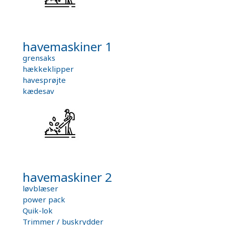
havemaskiner 1
grensaks
hækkeklipper
havesprøjte
kædesav
havemaskiner 2
løvblæser
power pack
Quik-lok
Trimmer / buskrydder