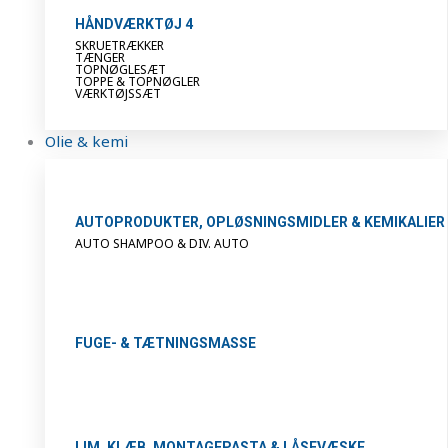
HÅNDVÆRKTØJ 4
SKRUETRÆKKER
TÆNGER
TOPNØGLESÆT
TOPPE & TOPNØGLER
VÆRKTØJSSÆT
Olie & kemi
AUTOPRODUKTER, OPLØSNINGSMIDLER & KEMIKALIER
AUTO SHAMPOO & DIV. AUTO
FUGE- & TÆTNINGSMASSE
LIM, KLÆB, MONTAGEPASTA & LÅSEVÆSKE