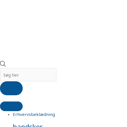
Erhvervsbeklædning
handsker