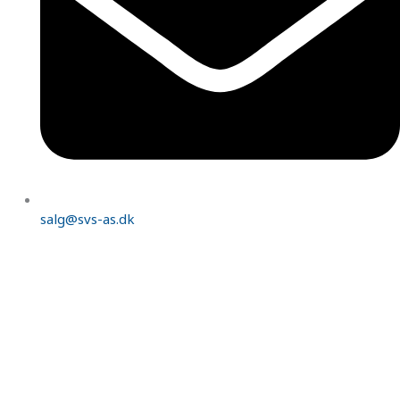
salg@svs-as.dk