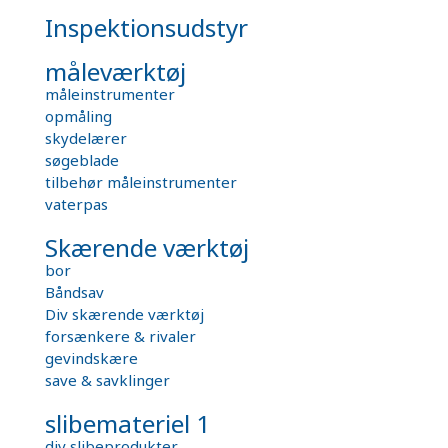
Inspektionsudstyr
måleværktøj
måleinstrumenter
opmåling
skydelærer
søgeblade
tilbehør måleinstrumenter
vaterpas
Skærende værktøj
bor
Båndsav
Div skærende værktøj
forsænkere & rivaler
gevindskære
save & savklinger
slibemateriel 1
div slibeprodukter