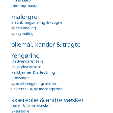
lim & klæb
montagepasta
malergrej
afstribningsmaling & -vogne
specialmaling
spraymaling
oliemål, kander & tragte
rengøring
Hedvandsrensere
Højtryksrensere
kalkfjerner & affedtning
Støvsuger
special rengøringsmidler
universal- & grundrengøring
skæreolie & andre væsker
bore- & skærevæsker
Skæreolie