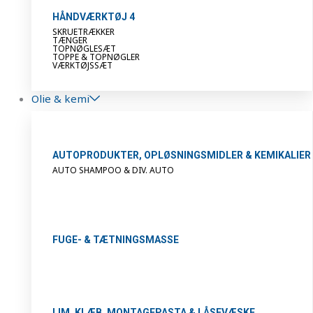
HÅNDVÆRKTØJ 4
SKRUETRÆKKER
TÆNGER
TOPNØGLESÆT
TOPPE & TOPNØGLER
VÆRKTØJSSÆT
Olie & kemi
AUTOPRODUKTER, OPLØSNINGSMIDLER & KEMIKALIER
AUTO SHAMPOO & DIV. AUTO
FUGE- & TÆTNINGSMASSE
LIM, KLÆB, MONTAGEPASTA & LÅSEVÆSKE