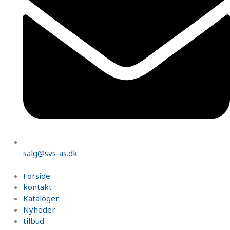
salg@svs-as.dk
Forside
kontakt
Kataloger
Nyheder
tilbud