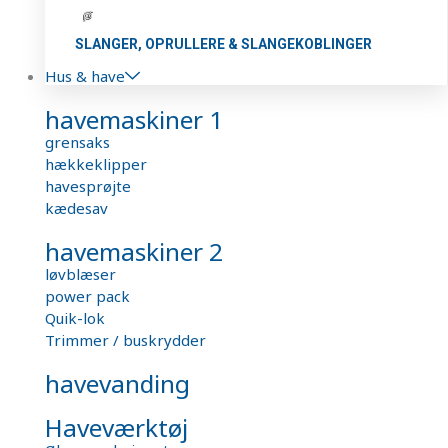
SLANGER, OPRULLERE & SLANGEKOBLINGER
Hus & have
havemaskiner 1
grensaks
hækkeklipper
havesprøjte
kædesav
havemaskiner 2
løvblæser
power pack
Quik-lok
Trimmer / buskrydder
havevanding
Haveværktøj