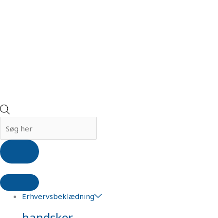
Erhvervsbeklædning
handsker